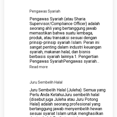
Pembimbing
Rohani
Pengawas Syariah
Rumah
Pengawas Syariah (atau Sharia
Sakit
Supervisor/Compliance Officer) adalah
seorang ahli yang bertanggung jawab
memastikan bahwa suatu lembaga,
produk, atau transaksi sesuai dengan
prinsip-prinsip syariah Islam. Peran ini
sangat penting dalam industri keuangan
syariah, makanan halal, dan bisnis
berbasis syariah lainnya.1. Pengertian
Pengawas SyariahPengawas syariah…
:
Read more
Pengawas
Syariah
Juru Sembelih Halal
Juru Sembelih Halal (Juleha): Semua yang
Perlu Anda KetahuiJuru sembelih halal
(disebut juga Juleha atau Juru Potong
Halal) adalah seorang profesional yang
bertanggung jawab menyembelih hewan
sesuai syariat Islam untuk menghasilkan