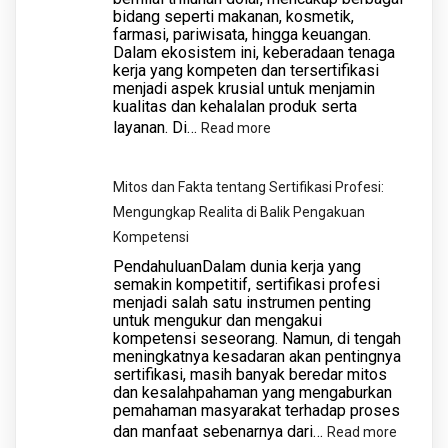
bidang seperti makanan, kosmetik,
Forkopimda
farmasi, pariwisata, hingga keuangan.
Jawa
Dalam ekosistem ini, keberadaan tenaga
Timur,
kerja yang kompeten dan tersertifikasi
menjadi aspek krusial untuk menjamin
MUI
kualitas dan kehalalan produk serta
kabupaten/kota
layanan. Di…
:
Read more
Jawa
Peran
Timur,
Lembaga
Mitos dan Fakta tentang Sertifikasi Profesi:
Akademisi
Sertifikasi
Mengungkap Realita di Balik Pengakuan
dan
Profesi
Kompetensi
juga
dalam
PendahuluanDalam dunia kerja yang
dihari
Industri
semakin kompetitif, sertifikasi profesi
oleh
menjadi salah satu instrumen penting
Halal
Ketua
untuk mengukur dan mengakui
kompetensi seseorang. Namun, di tengah
Umum
meningkatnya kesadaran akan pentingnya
MUI
sertifikasi, masih banyak beredar mitos
dan kesalahpahaman yang mengaburkan
Pusat
pemahaman masyarakat terhadap proses
dan manfaat sebenarnya dari…
:
Read more