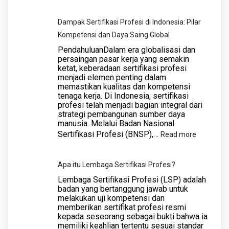
Mitos
dan
Dampak Sertifikasi Profesi di Indonesia: Pilar
Fakta
Kompetensi dan Daya Saing Global
tentang
PendahuluanDalam era globalisasi dan
Sertifika
persaingan pasar kerja yang semakin
ketat, keberadaan sertifikasi profesi
Profesi:
menjadi elemen penting dalam
Mengun
memastikan kualitas dan kompetensi
Realita
tenaga kerja. Di Indonesia, sertifikasi
profesi telah menjadi bagian integral dari
di
strategi pembangunan sumber daya
Balik
manusia. Melalui Badan Nasional
Pengak
Sertifikasi Profesi (BNSP),…
:
Read more
Kompet
Dampak
Sertifikasi
Apa itu Lembaga Sertifikasi Profesi?
Profesi
Lembaga Sertifikasi Profesi (LSP) adalah
di
badan yang bertanggung jawab untuk
melakukan uji kompetensi dan
Indonesia:
memberikan sertifikat profesi resmi
Pilar
kepada seseorang sebagai bukti bahwa ia
Kompeten
memiliki keahlian tertentu sesuai standar