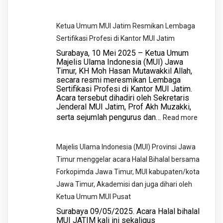
Genggong,
Sang
Prof.
Ketua Umum MUI Jatim Resmikan Lembaga
Nahkoda
Halim
Sertifikasi Profesi di Kantor MUI Jatim
Baru
Soebahar
Surabaya, 10 Mei 2025 – Ketua Umum
di
Majelis Ulama Indonesia (MUI) Jawa
Nahkodai
Timur, KH Moh Hasan Mutawakkil Allah,
“Rumah
MUI
secara resmi meresmikan Lembaga
Besar”
Jatim
Sertifikasi Profesi di Kantor MUI Jatim.
Ulama:
Acara tersebut dihadiri oleh Sekretaris
Jenderal MUI Jatim, Prof Akh Muzakki,
Mengenal
serta sejumlah pengurus dan…
:
Read more
Prof.
Ketua
Halim
Umum
Soebahar,
Majelis Ulama Indonesia (MUI) Provinsi Jawa
MUI
Ketua
Timur menggelar acara Halal Bihalal bersama
Jatim
Umum
Forkopimda Jawa Timur, MUI kabupaten/kota
Resmik
MUI
Jawa Timur, Akademisi dan juga dihari oleh
Lembag
Jawa
Ketua Umum MUI Pusat
Sertifika
Timur
Surabaya 09/05/2025. Acara Halal bihalal
Profesi
MUI JATIM kali ini sekaligus