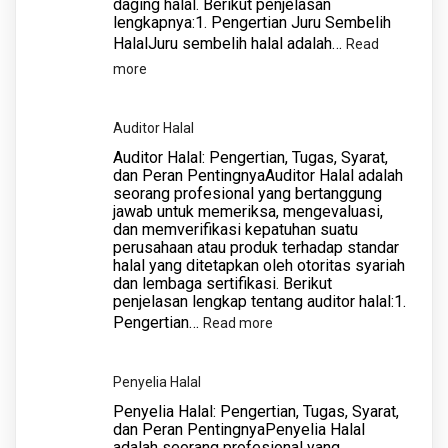
daging halal. Berikut penjelasan
lengkapnya:1. Pengertian Juru Sembelih
HalalJuru sembelih halal adalah…
Read
:
more
Juru
Sembelih
Auditor Halal
Halal
Auditor Halal: Pengertian, Tugas, Syarat,
dan Peran PentingnyaAuditor Halal adalah
seorang profesional yang bertanggung
jawab untuk memeriksa, mengevaluasi,
dan memverifikasi kepatuhan suatu
perusahaan atau produk terhadap standar
halal yang ditetapkan oleh otoritas syariah
dan lembaga sertifikasi. Berikut
penjelasan lengkap tentang auditor halal:1.
Pengertian…
:
Read more
Auditor
Halal
Penyelia Halal
Penyelia Halal: Pengertian, Tugas, Syarat,
dan Peran PentingnyaPenyelia Halal
adalah seorang profesional yang