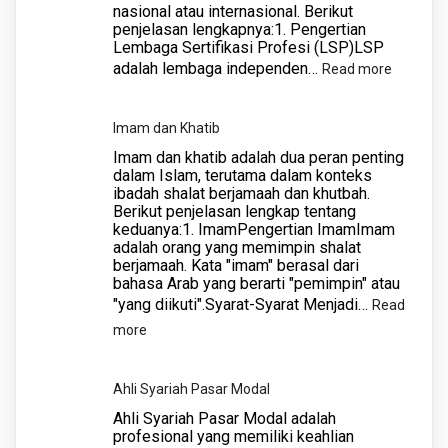
nasional atau internasional. Berikut
dan
penjelasan lengkapnya:1. Pengertian
Daya
Lembaga Sertifikasi Profesi (LSP)LSP
Saing
adalah lembaga independen…
:
Read more
Global
Apa
itu
Imam dan Khatib
Lembag
Imam dan khatib adalah dua peran penting
Sertifika
dalam Islam, terutama dalam konteks
ibadah shalat berjamaah dan khutbah.
Profesi?
Berikut penjelasan lengkap tentang
keduanya:1. ImamPengertian ImamImam
adalah orang yang memimpin shalat
berjamaah. Kata "imam" berasal dari
bahasa Arab yang berarti "pemimpin" atau
"yang diikuti".Syarat-Syarat Menjadi…
Read
:
more
Imam
dan
Ahli Syariah Pasar Modal
Khatib
Ahli Syariah Pasar Modal adalah
profesional yang memiliki keahlian