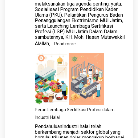
melaksanakan tiga agenda penting, yaitu:
di
Sosialisasi Program Pendidikan Kader
Kantor
Ulama (PKU), Pelantikan Pengurus Badan
MUI
Penanggulangan Ekstrimisme MUI Jatim,
serta Launching Lembaga Sertifikasi
Jatim
Profesi (LSP) MUI Jatim.Dalam Dalam
sambutannya, KH. Moh. Hasan Mutawakkil
Alallah,…
:
Read more
Majelis
Ulama
Indonesia
(MUI)
Provinsi
Jawa
Timur
menggelar
Peran Lembaga Sertifikasi Profesi dalam
acara
Industri Halal
Halal
PendahuluanIndustri halal telah
Bihalal
berkembang menjadi sektor global yang
bersama
bernilai triliunan dolar, mencakup berbagai