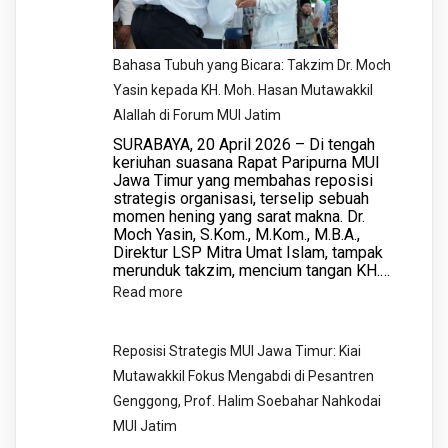
Bahasa Tubuh yang Bicara: Takzim Dr. Moch
Yasin kepada KH. Moh. Hasan Mutawakkil
Alallah di Forum MUI Jatim
​SURABAYA, 20 April 2026 – Di tengah
keriuhan suasana Rapat Paripurna MUI
Jawa Timur yang membahas reposisi
strategis organisasi, terselip sebuah
momen hening yang sarat makna. Dr.
Moch Yasin, S.Kom., M.Kom., M.B.A.,
Direktur LSP Mitra Umat Islam, tampak
merunduk takzim, mencium tangan KH.…
:
Read more
Bahasa
Tubuh
Reposisi Strategis MUI Jawa Timur: Kiai
yang
Mutawakkil Fokus Mengabdi di Pesantren
Bicara:
Genggong, Prof. Halim Soebahar Nahkodai
Takzim
MUI Jatim
Dr.