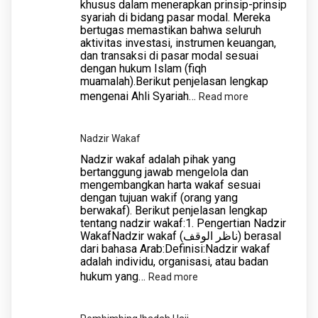
khusus dalam menerapkan prinsip-prinsip
syariah di bidang pasar modal. Mereka
bertugas memastikan bahwa seluruh
aktivitas investasi, instrumen keuangan,
dan transaksi di pasar modal sesuai
dengan hukum Islam (fiqh
muamalah).Berikut penjelasan lengkap
mengenai Ahli Syariah…
:
Read more
Ahli
Syariah
Nadzir Wakaf
Pasar
Nadzir wakaf adalah pihak yang
Modal
bertanggung jawab mengelola dan
mengembangkan harta wakaf sesuai
dengan tujuan wakif (orang yang
berwakaf). Berikut penjelasan lengkap
tentang nadzir wakaf:1. Pengertian Nadzir
WakafNadzir wakaf (ناظر الوقف) berasal
dari bahasa Arab:Definisi:Nadzir wakaf
adalah individu, organisasi, atau badan
hukum yang…
:
Read more
Nadzir
Wakaf