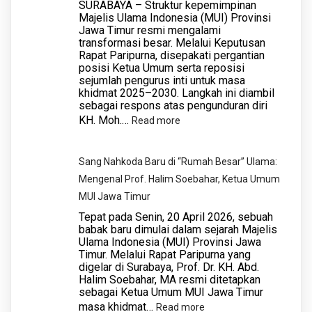
​SURABAYA – Struktur kepemimpinan
Moch
Majelis Ulama Indonesia (MUI) Provinsi
Jawa Timur resmi mengalami
Yasin
transformasi besar. Melalui Keputusan
kepada
Rapat Paripurna, disepakati pergantian
KH.
posisi Ketua Umum serta reposisi
sejumlah pengurus inti untuk masa
Moh.
khidmat 2025–2030. Langkah ini diambil
Hasan
sebagai respons atas pengunduran diri
Mutawakkil
KH. Moh.…
:
Read more
Alallah
Reposisi
di
Strategis
​Sang Nahkoda Baru di “Rumah Besar” Ulama:
Forum
MUI
Mengenal Prof. Halim Soebahar, Ketua Umum
MUI
Jawa
MUI Jawa Timur
Jatim
Timur:
​Tepat pada Senin, 20 April 2026, sebuah
Kiai
babak baru dimulai dalam sejarah Majelis
Ulama Indonesia (MUI) Provinsi Jawa
Mutawakkil
Timur. Melalui Rapat Paripurna yang
Fokus
digelar di Surabaya, Prof. Dr. KH. Abd.
Mengabdi
Halim Soebahar, MA resmi ditetapkan
sebagai Ketua Umum MUI Jawa Timur
di
masa khidmat…
:
Read more
Pesantren