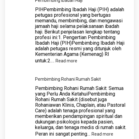
Pembimbing Ibadah Haji
PIHPembimbing Ibadah Haji (PIH) adalah
petugas profesional yang bertugas
memandu, membimbing, dan mengawasi
jamaah haji selama pelaksanaan ibadah
haji. Berikut penjelasan lengkap tentang
profesi ini:1. Pengertian Pembimbing
Ibadah Haji (PIH)Pembimbing Ibadah Haji
adalah petugas resmi yang ditunjuk oleh
Kementerian Agama (Kemenag) RI
untuk:2.…
:
Read more
Pembimbing
Ibadah
Pembimbing Rohani Rumah Sakit
Haji
Pembimbing Rohani Rumah Sakit: Semua
yang Perlu Anda KetahuiPembimbing
Rohani Rumah Sakit (disebut juga
Rohaniawan Klinis, Chaplain, atau Pastoral
Care) adalah tenaga profesional yang
memberikan pendampingan spiritual dan
dukungan psikologis kepada pasien,
keluarga, dan tenaga medis di rumah sakit.
Peran ini sangat penting…
:
Read more