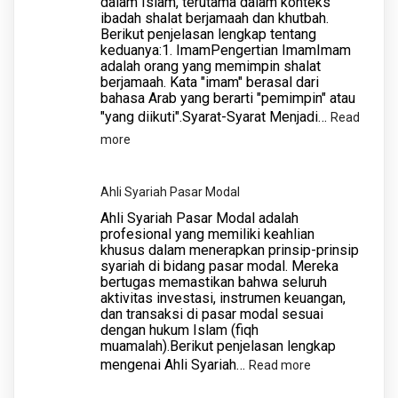
dalam Islam, terutama dalam konteks
ibadah shalat berjamaah dan khutbah.
Berikut penjelasan lengkap tentang
keduanya:1. ImamPengertian ImamImam
adalah orang yang memimpin shalat
berjamaah. Kata "imam" berasal dari
bahasa Arab yang berarti "pemimpin" atau
"yang diikuti".Syarat-Syarat Menjadi…
Read
:
more
Imam
dan
Ahli Syariah Pasar Modal
Khatib
Ahli Syariah Pasar Modal adalah
profesional yang memiliki keahlian
khusus dalam menerapkan prinsip-prinsip
syariah di bidang pasar modal. Mereka
bertugas memastikan bahwa seluruh
aktivitas investasi, instrumen keuangan,
dan transaksi di pasar modal sesuai
dengan hukum Islam (fiqh
muamalah).Berikut penjelasan lengkap
mengenai Ahli Syariah…
:
Read more
Ahli