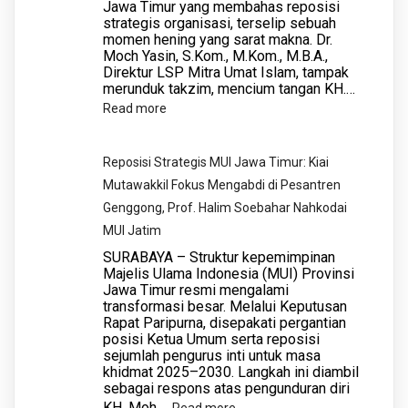
Jawa Timur yang membahas reposisi
strategis organisasi, terselip sebuah
momen hening yang sarat makna. Dr.
Moch Yasin, S.Kom., M.Kom., M.B.A.,
Direktur LSP Mitra Umat Islam, tampak
merunduk takzim, mencium tangan KH.…
:
Read more
Bahasa
Tubuh
Reposisi Strategis MUI Jawa Timur: Kiai
yang
Mutawakkil Fokus Mengabdi di Pesantren
Bicara:
Genggong, Prof. Halim Soebahar Nahkodai
Takzim
MUI Jatim
Dr.
​SURABAYA – Struktur kepemimpinan
Moch
Majelis Ulama Indonesia (MUI) Provinsi
Jawa Timur resmi mengalami
Yasin
transformasi besar. Melalui Keputusan
kepada
Rapat Paripurna, disepakati pergantian
KH.
posisi Ketua Umum serta reposisi
sejumlah pengurus inti untuk masa
Moh.
khidmat 2025–2030. Langkah ini diambil
Hasan
sebagai respons atas pengunduran diri
Mutawakkil
KH. Moh.…
:
Read more