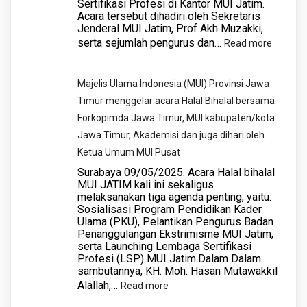
Jatim
Sertifikasi Profesi di Kantor MUI Jatim.
Ulama:
Acara tersebut dihadiri oleh Sekretaris
Jenderal MUI Jatim, Prof Akh Muzakki,
Mengenal
serta sejumlah pengurus dan…
:
Read more
Prof.
Ketua
Halim
Umum
Soebahar,
Majelis Ulama Indonesia (MUI) Provinsi Jawa
MUI
Ketua
Timur menggelar acara Halal Bihalal bersama
Jatim
Umum
Forkopimda Jawa Timur, MUI kabupaten/kota
Resmik
MUI
Jawa Timur, Akademisi dan juga dihari oleh
Lembag
Jawa
Ketua Umum MUI Pusat
Sertifika
Timur
Surabaya 09/05/2025. Acara Halal bihalal
Profesi
MUI JATIM kali ini sekaligus
melaksanakan tiga agenda penting, yaitu:
di
Sosialisasi Program Pendidikan Kader
Kantor
Ulama (PKU), Pelantikan Pengurus Badan
MUI
Penanggulangan Ekstrimisme MUI Jatim,
serta Launching Lembaga Sertifikasi
Jatim
Profesi (LSP) MUI Jatim.Dalam Dalam
sambutannya, KH. Moh. Hasan Mutawakkil
Alallah,…
:
Read more
Majelis