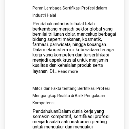
Ulama
Peran Lembaga Sertifikasi Profesi dalam
Indonesia
Industri Halal
(MUI)
PendahuluanIndustri halal telah
Provinsi
berkembang menjadi sektor global yang
bernilai triliunan dolar, mencakup berbagai
Jawa
bidang seperti makanan, kosmetik,
Timur
farmasi, pariwisata, hingga keuangan.
menggelar
Dalam ekosistem ini, keberadaan tenaga
kerja yang kompeten dan tersertifikasi
acara
menjadi aspek krusial untuk menjamin
Halal
kualitas dan kehalalan produk serta
Bihalal
layanan. Di…
:
Read more
bersama
Peran
Forkopimda
Lembaga
Mitos dan Fakta tentang Sertifikasi Profesi:
Jawa
Sertifikasi
Mengungkap Realita di Balik Pengakuan
Timur,
Profesi
Kompetensi
MUI
dalam
PendahuluanDalam dunia kerja yang
kabupaten/kota
Industri
semakin kompetitif, sertifikasi profesi
Jawa
menjadi salah satu instrumen penting
Halal
untuk mengukur dan mengakui
Timur,