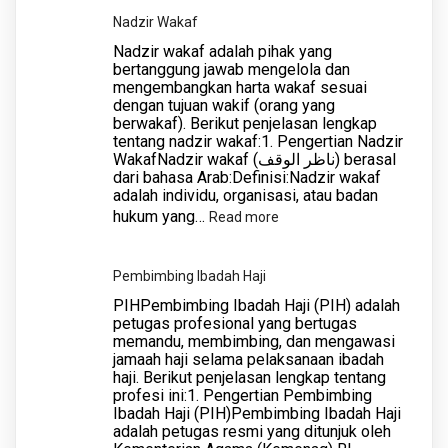
Syariah
Nadzir Wakaf
Pasar
Nadzir wakaf adalah pihak yang
Modal
bertanggung jawab mengelola dan
mengembangkan harta wakaf sesuai
dengan tujuan wakif (orang yang
berwakaf). Berikut penjelasan lengkap
tentang nadzir wakaf:1. Pengertian Nadzir
WakafNadzir wakaf (ناظر الوقف) berasal
dari bahasa Arab:Definisi:Nadzir wakaf
adalah individu, organisasi, atau badan
hukum yang…
:
Read more
Nadzir
Wakaf
Pembimbing Ibadah Haji
PIHPembimbing Ibadah Haji (PIH) adalah
petugas profesional yang bertugas
memandu, membimbing, dan mengawasi
jamaah haji selama pelaksanaan ibadah
haji. Berikut penjelasan lengkap tentang
profesi ini:1. Pengertian Pembimbing
Ibadah Haji (PIH)Pembimbing Ibadah Haji
adalah petugas resmi yang ditunjuk oleh