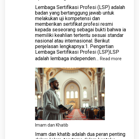
Profesi
Lembaga Sertifikasi Profesi (LSP) adalah
di
badan yang bertanggung jawab untuk
melakukan uji kompetensi dan
Indonesia:
memberikan sertifikat profesi resmi
Pilar
kepada seseorang sebagai bukti bahwa ia
Kompeten
memiliki keahlian tertentu sesuai standar
nasional atau internasional. Berikut
dan
penjelasan lengkapnya:1. Pengertian
Daya
Lembaga Sertifikasi Profesi (LSP)LSP
Saing
adalah lembaga independen…
:
Read more
Global
Apa
itu
Lembag
Sertifika
Profesi?
Imam dan Khatib
Imam dan khatib adalah dua peran penting