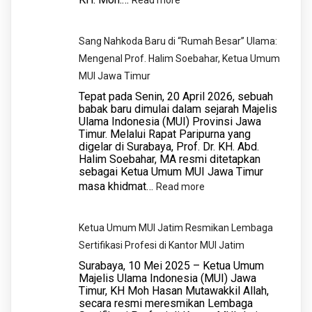
Alallah
Reposisi
di
Strategis
​Sang Nahkoda Baru di “Rumah Besar” Ulama:
Forum
MUI
Mengenal Prof. Halim Soebahar, Ketua Umum
MUI
Jawa
MUI Jawa Timur
Jatim
Timur:
​Tepat pada Senin, 20 April 2026, sebuah
Kiai
babak baru dimulai dalam sejarah Majelis
Ulama Indonesia (MUI) Provinsi Jawa
Mutawakkil
Timur. Melalui Rapat Paripurna yang
Fokus
digelar di Surabaya, Prof. Dr. KH. Abd.
Mengabdi
Halim Soebahar, MA resmi ditetapkan
sebagai Ketua Umum MUI Jawa Timur
di
masa khidmat…
:
Read more
Pesantren
Genggong,
Sang
Prof.
Ketua Umum MUI Jatim Resmikan Lembaga
Nahkoda
Halim
Sertifikasi Profesi di Kantor MUI Jatim
Baru
Soebahar
Surabaya, 10 Mei 2025 – Ketua Umum
di
Majelis Ulama Indonesia (MUI) Jawa
Nahkodai
Timur, KH Moh Hasan Mutawakkil Allah,
“Rumah
MUI
secara resmi meresmikan Lembaga
Besar”