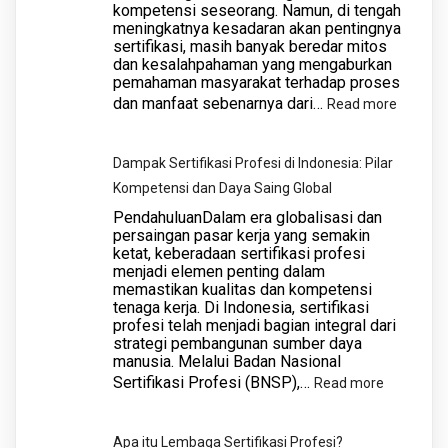
kompetensi seseorang. Namun, di tengah
Akademisi
meningkatnya kesadaran akan pentingnya
sertifikasi, masih banyak beredar mitos
dan
dan kesalahpahaman yang mengaburkan
juga
pemahaman masyarakat terhadap proses
dihari
dan manfaat sebenarnya dari…
:
Read more
oleh
Mitos
Ketua
dan
Dampak Sertifikasi Profesi di Indonesia: Pilar
Umum
Fakta
Kompetensi dan Daya Saing Global
MUI
tentang
PendahuluanDalam era globalisasi dan
Pusat
Sertifika
persaingan pasar kerja yang semakin
ketat, keberadaan sertifikasi profesi
Profesi:
menjadi elemen penting dalam
Mengun
memastikan kualitas dan kompetensi
Realita
tenaga kerja. Di Indonesia, sertifikasi
profesi telah menjadi bagian integral dari
di
strategi pembangunan sumber daya
Balik
manusia. Melalui Badan Nasional
Pengak
Sertifikasi Profesi (BNSP),…
:
Read more
Kompet
Dampak
Sertifikasi
Apa itu Lembaga Sertifikasi Profesi?