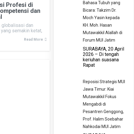
Bahasa Tubuh yang
i Profesi di
 Kompetensi dan
Bicara: Takzim Dr.
l
Moch Yasin kepada
globalisasi dan
KH. Moh. Hasan
 yang semakin ketat,
Mutawakkil Alallah di
Read More
Forum MUI Jatim
​SURABAYA, 20 April
2026 – Di tengah
keriuhan suasana
Rapat
Reposisi Strategis MUI
Jawa Timur: Kiai
Mutawakkil Fokus
Mengabdi di
Pesantren Genggong,
Prof. Halim Soebahar
Nahkodai MUI Jatim