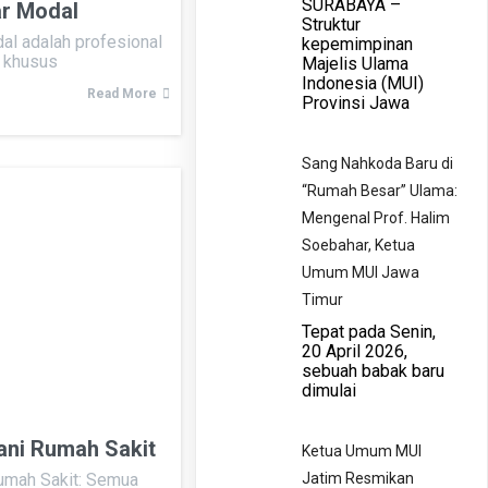
​SURABAYA –
ar Modal
Struktur
al adalah profesional
kepemimpinan
n khusus
Majelis Ulama
Indonesia (MUI)
Read More
Provinsi Jawa
​Sang Nahkoda Baru di
“Rumah Besar” Ulama:
Mengenal Prof. Halim
Soebahar, Ketua
Umum MUI Jawa
Timur
​Tepat pada Senin,
20 April 2026,
sebuah babak baru
dimulai
ni Rumah Sakit
Ketua Umum MUI
umah Sakit: Semua
Jatim Resmikan